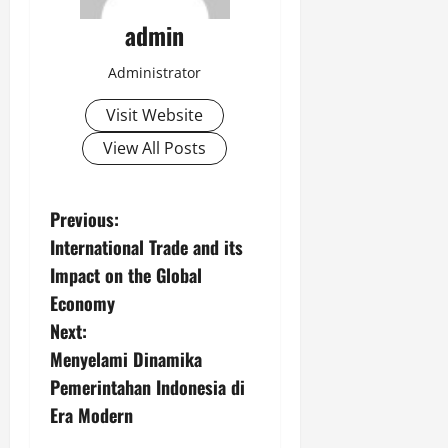
admin
Administrator
Visit Website
View All Posts
P
Previous:
International Trade and its
o
Impact on the Global
s
Economy
Next:
t
Menyelami Dinamika
n
Pemerintahan Indonesia di
Era Modern
a