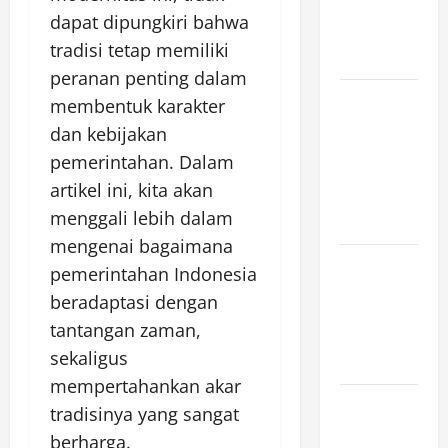
Growing
dapat dipungkiri bahwa
Global
tradisi tetap memiliki
Threat
peranan penting dalam
global
membentuk karakter
floods: the
dan kebijakan
impact of
pemerintahan. Dalam
climate
artikel ini, kita akan
change on
menggali lebih dalam
society
mengenai bagaimana
Volcano
pemerintahan Indonesia
Erupts in
beradaptasi dengan
Indonesia:
tantangan zaman,
Impact and
sekaligus
Response
mempertahankan akar
The latest
tradisinya yang sangat
tsunami
berharga.