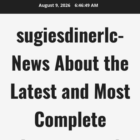
Skip
August 9, 2026
6:46:50 AM
to
content
sugiesdinerlc-
News About the
Latest and Most
Complete