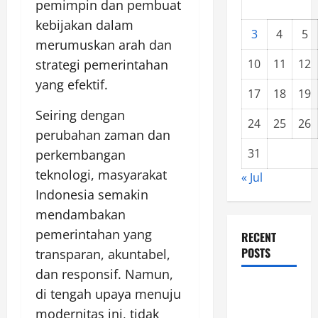
pemimpin dan pembuat
kebijakan dalam
3
4
5
merumuskan arah dan
strategi pemerintahan
10
11
12
yang efektif.
17
18
19
Seiring dengan
24
25
26
perubahan zaman dan
31
perkembangan
teknologi, masyarakat
« Jul
Indonesia semakin
mendambakan
pemerintahan yang
RECENT
POSTS
transparan, akuntabel,
dan responsif. Namun,
Forest
di tengah upaya menuju
Fires: A
modernitas ini, tidak