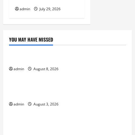
Response
admin
July 29, 2026
YOU MAY HAVE MISSED
Uncategorized
Forest Fires: A Growing Global Threat
admin
August 8, 2026
Uncategorized
global floods: the impact of climate change on
society
admin
August 3, 2026
Uncategorized
Volcano Erupts in Indonesia: Impact and
Response