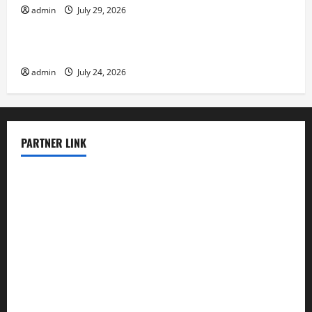
admin
July 29, 2026
Uncategorized
The latest tsunami that rocked the world
admin
July 24, 2026
PARTNER LINK
elmundodenoam.com
smallbarsd.com
24hotchicken.com
kagurazaka-rubaiyat2015.com
sanditogoallston.com
theridgeroadhouse.com
nosheurobistro.com
elpastorcitosb.com