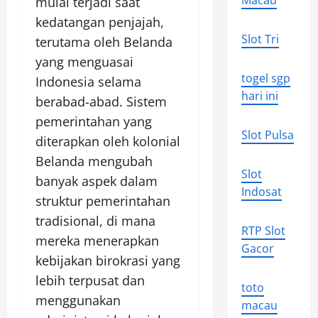
Macau
mulai terjadi saat
kedatangan penjajah,
Slot Tri
terutama oleh Belanda
yang menguasai
togel sgp
Indonesia selama
hari ini
berabad-abad. Sistem
pemerintahan yang
Slot Pulsa
diterapkan oleh kolonial
Belanda mengubah
Slot
banyak aspek dalam
Indosat
struktur pemerintahan
tradisional, di mana
RTP Slot
mereka menerapkan
Gacor
kebijakan birokrasi yang
lebih terpusat dan
toto
menggunakan
macau