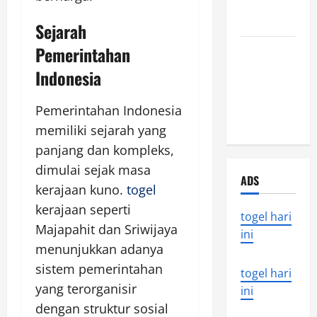
that rocked
the world
Sejarah
Pemerintahan
Latest
Earthquake
Indonesia
News
Around the
Pemerintahan Indonesia
World
memiliki sejarah yang
panjang dan kompleks,
dimulai sejak masa
ADS
kerajaan kuno.
togel
kerajaan seperti
togel hari
Majapahit dan Sriwijaya
ini
menunjukkan adanya
sistem pemerintahan
togel hari
yang terorganisir
ini
dengan struktur sosial