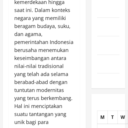
kemerdekaan hingga
November
saat ini. Dalam konteks
2025
negara yang memiliki
October
beragam budaya, suku,
2025
dan agama,
September
pemerintahan Indonesia
2025
berusaha menemukan
keseimbangan antara
August
nilai-nilai tradisional
2025
yang telah ada selama
July 2025
berabad-abad dengan
tuntutan modernitas
yang terus berkembang.
Hal ini menciptakan
suatu tantangan yang
M
T
W
unik bagi para