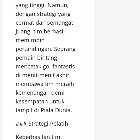
yang tinggi. Namun,
dengan strategi yang
cermat dan semangat
juang, tim berhasil
memimpin
pertandingan. Seorang
pemain bintang
mencetak gol fantastis
di menit-menit akhir,
membawa tim meraih
kemenangan demi
kesempatan untuk
tampil di Piala Dunia.
### Strategi Pelatih
Keberhasilan tim