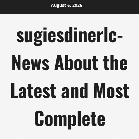
Skip
August 6, 2026
to
content
sugiesdinerlc-
News About the
Latest and Most
Complete