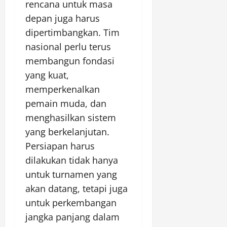
rencana untuk masa
depan juga harus
dipertimbangkan. Tim
nasional perlu terus
membangun fondasi
yang kuat,
memperkenalkan
pemain muda, dan
menghasilkan sistem
yang berkelanjutan.
Persiapan harus
dilakukan tidak hanya
untuk turnamen yang
akan datang, tetapi juga
untuk perkembangan
jangka panjang dalam