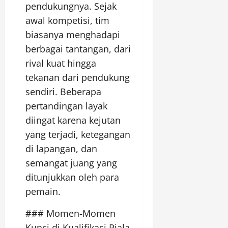
pendukungnya. Sejak
awal kompetisi, tim
biasanya menghadapi
berbagai tantangan, dari
rival kuat hingga
tekanan dari pendukung
sendiri. Beberapa
pertandingan layak
diingat karena kejutan
yang terjadi, ketegangan
di lapangan, dan
semangat juang yang
ditunjukkan oleh para
pemain.
### Momen-Momen
Kunci di Kualifikasi Piala