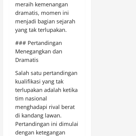
meraih kemenangan
dramatis, momen ini
menjadi bagian sejarah
yang tak terlupakan.
### Pertandingan
Menegangkan dan
Dramatis
Salah satu pertandingan
kualifikasi yang tak
terlupakan adalah ketika
tim nasional
menghadapi rival berat
di kandang lawan.
Pertandingan ini dimulai
dengan ketegangan