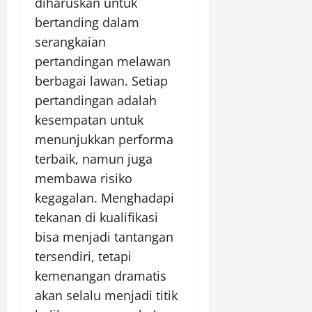
diharuskan untuk
bertanding dalam
serangkaian
pertandingan melawan
berbagai lawan. Setiap
pertandingan adalah
kesempatan untuk
menunjukkan performa
terbaik, namun juga
membawa risiko
kegagalan. Menghadapi
tekanan di kualifikasi
bisa menjadi tantangan
tersendiri, tetapi
kemenangan dramatis
akan selalu menjadi titik