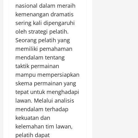
nasional dalam meraih
kemenangan dramatis
sering kali dipengaruhi
oleh strategi pelatih.
Seorang pelatih yang
memiliki pemahaman
mendalam tentang
taktik permainan
mampu mempersiapkan
skema permainan yang
tepat untuk menghadapi
lawan. Melalui analisis
mendalam terhadap
kekuatan dan
kelemahan tim lawan,
pelatih dapat