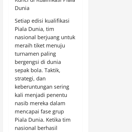
Dunia
Setiap edisi kualifikasi
Piala Dunia, tim
nasional berjuang untuk
meraih tiket menuju
turnamen paling
bergengsi di dunia
sepak bola. Taktik,
strategi, dan
keberuntungan sering
kali menjadi penentu
nasib mereka dalam
mencapai fase grup
Piala Dunia. Ketika tim
nasional berhasil