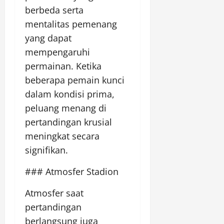
berbeda serta
mentalitas pemenang
yang dapat
mempengaruhi
permainan. Ketika
beberapa pemain kunci
dalam kondisi prima,
peluang menang di
pertandingan krusial
meningkat secara
signifikan.
### Atmosfer Stadion
Atmosfer saat
pertandingan
berlangsung juga